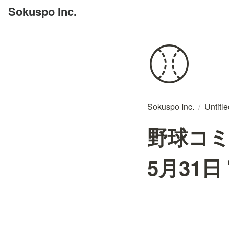
Sokuspo Inc.
⚾
Sokuspo Inc.
/
Untitl
野球コミ
5月31