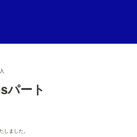
入
sパート
たしました。